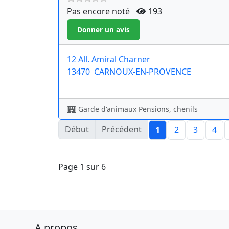
Pas encore noté
193
12 All. Amiral Charner
13470
CARNOUX-EN-PROVENCE
Garde d'animaux Pensions, chenils
Début
Précédent
1
2
3
4
Page 1 sur 6
A propos