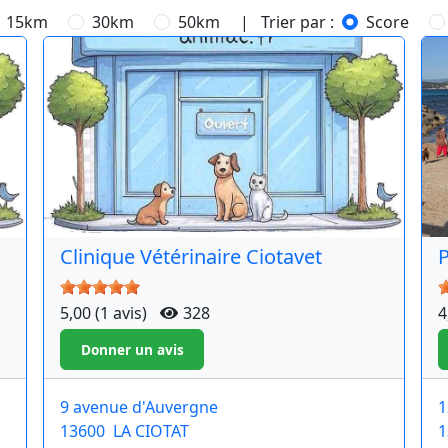
15km
30km
50km
| Trier par :
Score
Clinique Vétérinaire Ciotavet
P
5,00 (1 avis)
328
4
9 avenue d'Auvergne
1
13600
LA CIOTAT
1