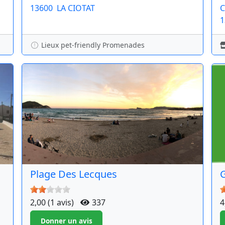
13600
LA CIOTAT
C
1
Lieux pet-friendly Promenades
Plage Des Lecques
G
2,00 (1 avis)
337
4