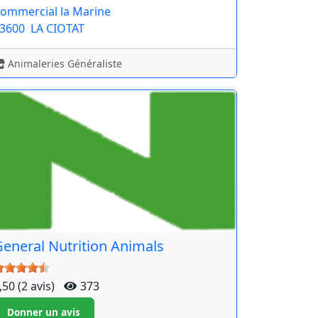
ommercial la Marine
3600
LA CIOTAT
Animaleries Généraliste
eneral Nutrition Animals
,50 (2 avis)
373