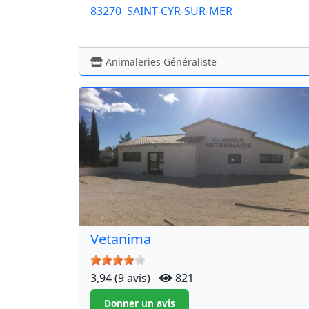
83270
SAINT-CYR-SUR-MER
Animaleries Généraliste
Vetanima
3,94 (9 avis)
821